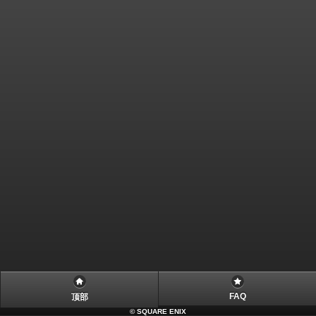
FAQ
顶部
©
SQUARE ENIX