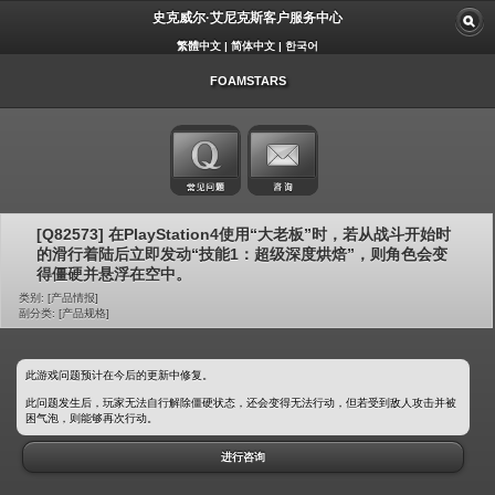
史克威尔·艾尼克斯客户服务中心
繁體中文
|
简体中文
|
한국어
FOAMSTARS
[Q82573] 在PlayStation4使用“大老板”时，若从战斗开始时
的滑行着陆后立即发动“技能1：超级深度烘焙”，则角色会变
得僵硬并悬浮在空中。
类别: [产品情报]
副分类: [产品规格]
此游戏问题预计在今后的更新中修复。
此问题发生后，玩家无法自行解除僵硬状态，还会变得无法行动，但若受到敌人攻击并被
困气泡，则能够再次行动。
进行咨询