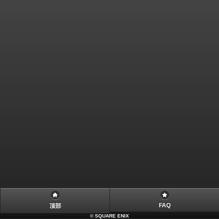
FAQ
顶部
©
SQUARE ENIX