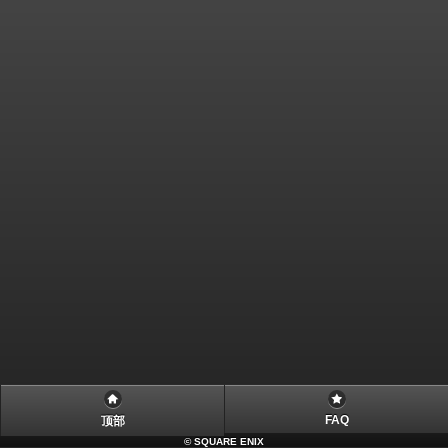
FAQ
顶部
©
SQUARE ENIX