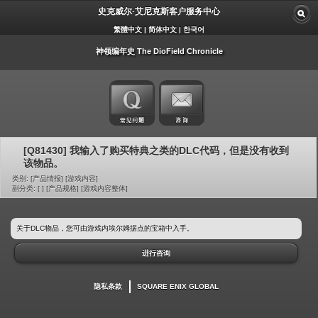
史克威尔·艾尼克斯客户服务中心
繁體中文
|
简体中文
|
한국어
神领编年史 The DioField Chronicle
[Q81430] 我输入了购买特典之类的DLC代码，但是没有收到
该物品。
类别: [产品情报] [游戏内容]
副分类: [ ] [产品规格] [游戏内容整体]
关于DLC物品，您可由游戏内埃尔姆据点的宝箱中入手。
进行咨询
隐私条款
SQUARE ENIX GLOBAL